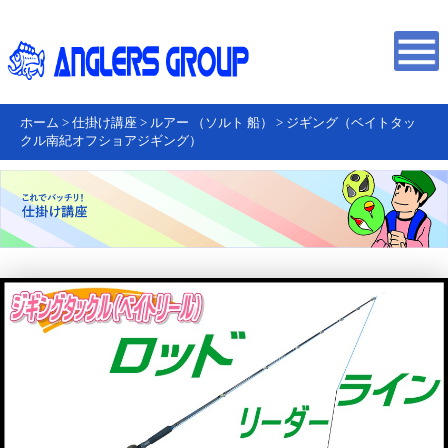
ホーム
>
仕掛け講座
>
ルアー （ソルト 船）
>
ジギング（ベイトタッ
クル南紀オフショアジギング）