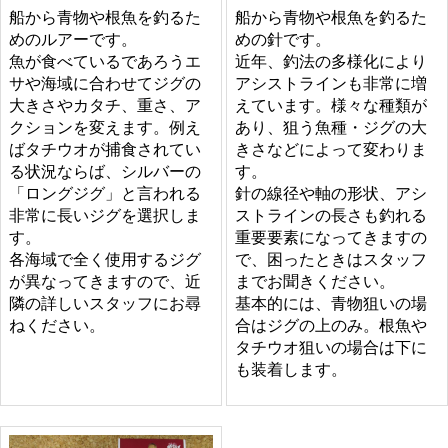
船から青物や根魚を釣るた
船から青物や根魚を釣るた
めのルアーです。
めの針です。
魚が食べているであろうエ
近年、釣法の多様化により
サや海域に合わせてジグの
アシストラインも非常に増
大きさやカタチ、重さ、ア
えています。様々な種類が
クションを変えます。例え
あり、狙う魚種・ジグの大
ばタチウオが捕食されてい
きさなどによって変わりま
る状況ならば、シルバーの
す。
「ロングジグ」と言われる
針の線径や軸の形状、アシ
非常に長いジグを選択しま
ストラインの長さも釣れる
す。
重要要素になってきますの
各海域で全く使用するジグ
で、困ったときはスタッフ
が異なってきますので、近
までお聞きください。
隣の詳しいスタッフにお尋
基本的には、青物狙いの場
ねください。
合はジグの上のみ。根魚や
タチウオ狙いの場合は下に
も装着します。