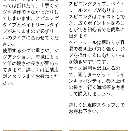
スピニングタイプ、ベイト
っては折れたり、上手くジ
リールタイプがあります。
グを操作できなかったりし
スピニングはキャストもで
てしまいます。スピニング
き、広くポイントを探るこ
タイプとベイトリールタイ
とができ初心者でも簡単に
プがありますので必ずリー
扱えます。
ルのタイプに合わせてくだ
ベイトリールは底取りが容
さい。
易で巻き上げ力も強く、ジ
使用するジグの重さや、ジ
グを操作するにあたり小技
グアクション、海域によっ
が効きやすいです。
て竿の硬さや長さが変わっ
サイズ展開も沢山あるの
てきます。詳しくは近隣店
で、狙うターゲット、ライ
舗スタッフまでお尋ねくだ
ンキャパシティ、巻き上げ
さい。
の長さ、行く海域等を考慮
して購入しましょう。
詳しくは近隣スタッフまで
お尋ね下さい。