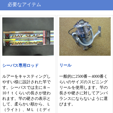
必要なアイテム
リール
シーバス専用ロッド
一般的に2500番～4000番く
ルアーをキャスティングし
らいのサイズのスピニング
やすい様に設計された竿で
リールを使用します。竿の
す。シーバスでは主に８～
長さや硬さに対してアンバ
10ｆｔくらいの長さが使わ
ランスにならないように選
れます。竿の硬さの表示と
びます。
して、柔らかい順から、Ｌ
（ライト）、ＭＬ（ミディ