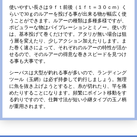
使いやすい長さは９ｆｔ前後（１ｆｔ＝３０ｃｍ）く
らいで30ｇのルアーを投げる事が出来る物が幅広く使
うことができます。ルアーの種類は多種多様ですが、
ポピュラーな物はバイブレーションとミノー。使い方
は、基本投げて巻くだけです。アタリが無い場合は狙
う層を変えたり、少しアクション加えたりします。ま
た巻く速さによって、それぞれのルアーの特性が活か
せるので、そのルアーの得意な巻きスピードを見つけ
る事も大事です。
シーバスは大型が釣れる事が多いので、ランディング
ツール（玉網）は必ず持参して釣行しましょう。無理
に魚を抜き上げようとすると、糸が切れたり、竿を痛
めたりすることになります。頻繁にポイント移動をす
る釣りですので、仕舞寸法が短い小継タイプの玉ノ柄
が重用されます。