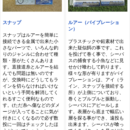
ルアー（バイブレーショ
スナップ
ン）
スナップはルアーを簡単に
プラスチックや鉛素材で出
接続できる金属で出来た小
来た疑似餌の事です。これ
さなパーツで、いろんな釣
を投げて巻く事で、シーバ
りのジャンルに合わせて種
スの捕食する小魚などに見
類・形がたくさんありま
せかけ喰わして釣ります。
す。直接道糸とルアーを結
様々な形が有りますがバイ
んでも問題は無いのです
ブレーションは、アイ（ラ
が、交換時にどうしてもラ
イン、スナップを接続する
インを切らなければいけな
所）が上側についており、
いという手間を解消してく
巻くとブルブルと振動し、
れるすごく便利なもので
シーバスにアピールしま
す。(ただ糸へ傷などのダメ
す。表層から底まで幅広い
ージが入ってることに気が
層を探る事ができ、遠投も
付きにくくなるので必ず数
出来ます。シーバスが喰っ
投に一回はチェックしたほ