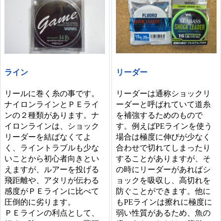
リーダー
ライン
リーダーは通称ショックリ
リールに巻く糸の事です。
ーダーと呼ばれていて道糸
ナイロンラインとＰＥライ
を補強するためのもので
ンの２種類があります。ナ
す。例えばPEラインを使う
イロンラインは、ショック
場合は極度に伸びが少なく
リーダーを結ばなくてよ
合わせで切れてしまったり
く、ライントラブルも少な
することがありますが、そ
いことから初心者向きとい
の時にリーダーがあればシ
えますが、ルアーを投げる
ョックを吸収し、高切れを
飛距離や、アタリが伝わる
防ぐことができます。他に
感度がＰＥラインに比べて
もPEラインは擦れに極度に
圧倒的に劣ります。
弱い性質があるため、魚の
ＰＥラインの利点として、