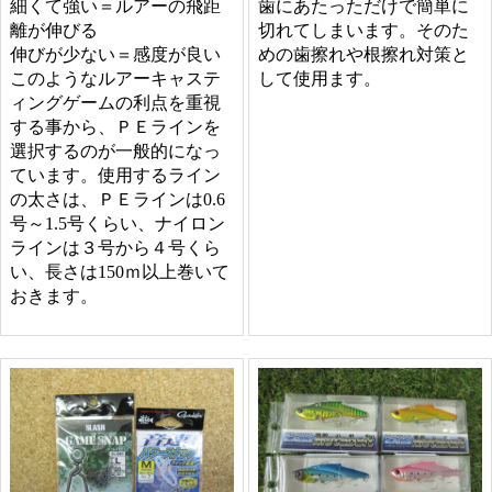
歯にあたっただけで簡単に
細くて強い＝ルアーの飛距
切れてしまいます。そのた
離が伸びる
めの歯擦れや根擦れ対策と
伸びが少ない＝感度が良い
して使用ます。
このようなルアーキャステ
ィングゲームの利点を重視
する事から、ＰＥラインを
選択するのが一般的になっ
ています。使用するライン
の太さは、ＰＥラインは0.6
号～1.5号くらい、ナイロン
ラインは３号から４号くら
い、長さは150ｍ以上巻いて
おきます。