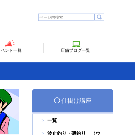
イベント一覧
店舗ブログ一覧
◯
仕掛け講座
一覧
波止釣り・磯釣り （ウ