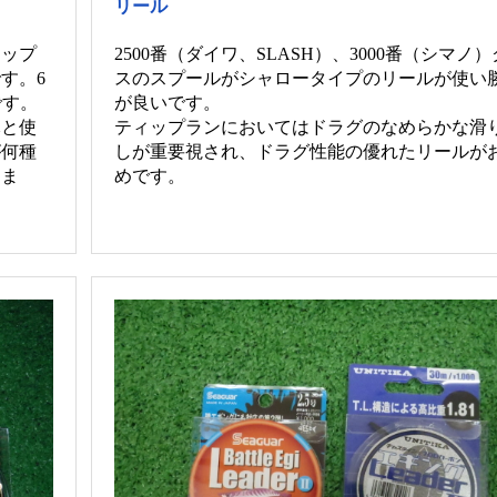
リール
ィップ
2500番（ダイワ、SLASH）、3000番（シマノ
す。6
スのスプールがシャロータイプのリールが使い
です。
が良いです。
木と使
ティップランにおいてはドラグのなめらかな滑
が何種
しが重要視され、ドラグ性能の優れたリールが
めま
めです。