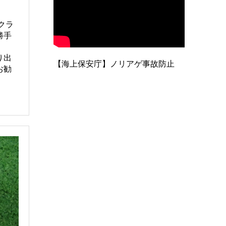
）クラ
勝手
り出
【海上保安庁】ノリアゲ事故防止
お勧