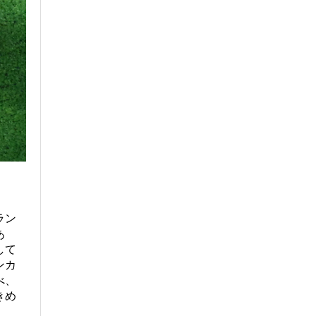
ラン
あ
して
ンカ
べ、
きめ