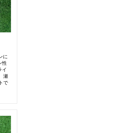
ンに
ン性
ライ
、瀬
トで