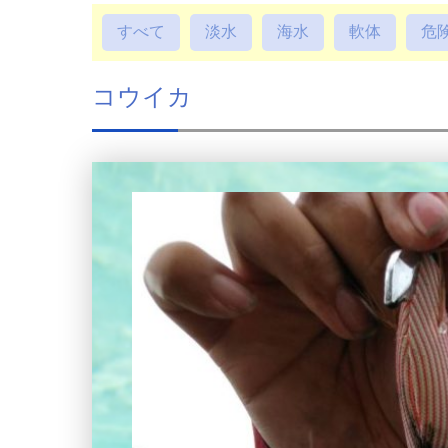
すべて
淡水
海水
軟体
危
コウイカ