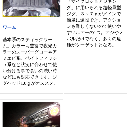
「マイクロショアジギン
グ」に用いられる超軽量型
ジグ。３～７ｇがメインで
簡単に遠投でき、アクショ
ンも難しくないので使いや
ワーム
すいルアーの1つ。アジやメ
バルだけでなく、多くの魚
基本系のスティックワー
種がターゲットとなる。
ム。カラーも豊富で夜光カ
ラーのスーパーグローやア
ミエビ系、ベイトフィッシ
ュ系など状況に合わせて使
い分ける事で食いの渋い時
などにも対応できます。ジ
グヘッド1.0ｇがオススメ。