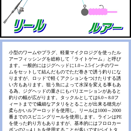
小型のワームやプラグ、軽量マイクロジグを使ったル
アーフィッシングを総称して「ライトゲーム」と呼び
ます。一般的にはジグヘッドに1.0～2.5インチのワー
ムをセットして結んだものでただ巻きで誘う釣りにな
りますが、ロッドで軽くアクションをつけたりする誘
い方もあります。狙う魚によって水深を変える事もあ
る為、ジグヘッドの重さにもバリエーションがあると
釣りの幅が広がります。タックルとしては6.0～8.0フ
ィートまでで繊細なアタリをとることが出来る穂先が
柔らかいルアーロッドを使用し、リールは1000～2000
番までのスピニングリールを使用します。ラインはPE
を使った釣り方もありますが、基本的にはフロロカー
ボンの2～4ｌｂを使用することが多いです(ベイトタ