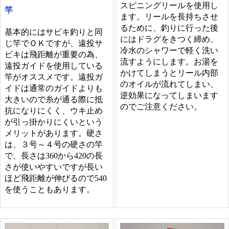
スピニングリールを使用し
竿
ます。リールを長持ちさせ
るために、釣りに行った後
基本的にはサビキ釣りと同
にはドラグをきつく締め、
じ竿でＯＫですが、遠投サ
冷水のシャワーで軽く洗い
ビキは飛距離が重要の為、
流すようにします。お湯を
遠投ガイドを使用している
かけてしまうとリール内部
竿がオススメです。遠投ガ
のオイルが流れてしまい、
イドは通常のガイドよりも
逆効果になってしまいます
大きいので糸が通る際に抵
のでご注意ください。
抗になりにくく、ウキ止め
が引っ掛かりにくいという
メリットがあります。硬さ
は、３号～４号の硬さの竿
で、長さは360から420の長
さが使いやすいですが長い
ほど飛距離が伸びるので540
を使うこともあります。