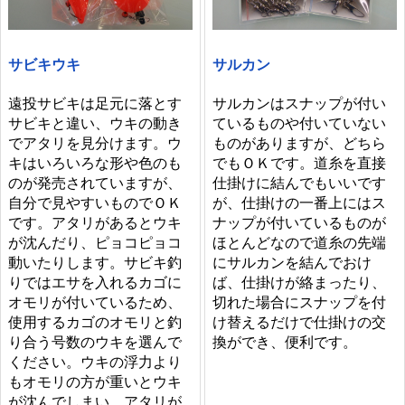
サビキウキ
サルカン
遠投サビキは足元に落とす
サルカンはスナップが付い
サビキと違い、ウキの動き
ているものや付いていない
でアタリを見分けます。ウ
ものがありますが、どちら
キはいろいろな形や色のも
でもＯＫです。道糸を直接
のが発売されていますが、
仕掛けに結んでもいいです
自分で見やすいものでＯＫ
が、仕掛けの一番上にはス
です。アタリがあるとウキ
ナップが付いているものが
が沈んだり、ピョコピョコ
ほとんどなので道糸の先端
動いたりします。サビキ釣
にサルカンを結んでおけ
りではエサを入れるカゴに
ば、仕掛けが絡まったり、
オモリが付いているため、
切れた場合にスナップを付
使用するカゴのオモリと釣
け替えるだけで仕掛けの交
り合う号数のウキを選んで
換ができ、便利です。
ください。ウキの浮力より
もオモリの方が重いとウキ
が沈んでしまい、アタリが