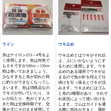
ライン
ウキ止め
糸はナイロンの3～4号をよ
ウキ止めとはウキがそれ以
く使用します。色は何色で
上、上にいかないようにす
もＯＫですが100ｍ～150ｍ
るために使用します。ウキ
程は巻いておきましょう。
止めのある場所でウキが止
少なすぎると糸が切れた時
まるので魚が針を咥えて仕
に釣りができなくなってし
掛けを引っ張るとウキが沈
まいます。糸は消耗品なの
みます。ウキ止めにはゴム
でキズが付いていたり、ヨ
と糸の2種類があり、それぞ
レが出たり、色がくすんで
れ状況によって使い分けを
きた時は交換時期です。交
します。ゴムはガイドを通
換せずにそのまま使用して
る際に抵抗が大きく、飛距