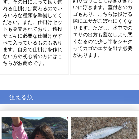
釣り合うことで浮きがきれ
す。その日によって良く釣
いに浮きます。蓋付きのカ
れる仕掛けは変わるのでい
ゴもあり、こちらは投げる
ろいろな種類を準備してく
際にエサがこぼれにくくな
ださい。また、仕掛けセッ
ります。ただし、水中での
トも発売されており、遠投
エサの出方も蓋なしより悪
サビキに必要な仕掛けがす
くなるので少し竿をシャク
べて入っているものもあり
ってカゴのエサを出す必要
ます。自分で仕掛けを作れ
があります。
ない方や初心者の方にはこ
ちらがお薦めです。
狙える魚