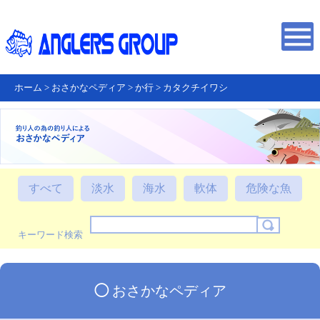
ホーム
>
おさかなペディア
>
か行
>
カタクチイワシ
すべて
淡水
海水
軟体
危険な魚
キーワード検索
◯
おさかなペディア