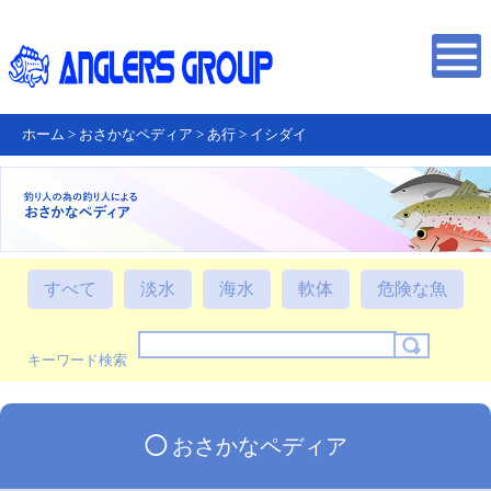
ホーム
>
おさかなペディア
>
あ行
>
イシダイ
すべて
淡水
海水
軟体
危険な魚
キーワード検索
◯
おさかなペディア