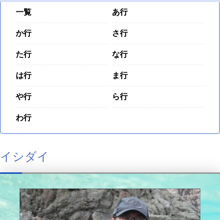
一覧
あ行
か行
さ行
た行
な行
は行
ま行
や行
ら行
わ行
イシダイ