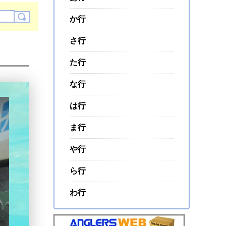
か行
さ行
た行
な行
は行
ま行
や行
ら行
わ行