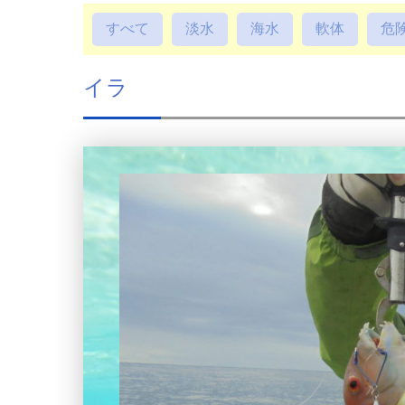
すべて
淡水
海水
軟体
危
イラ