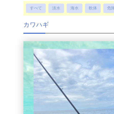
すべて
淡水
海水
軟体
危
カワハギ