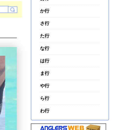
か行
さ行
た行
な行
は行
ま行
や行
ら行
わ行