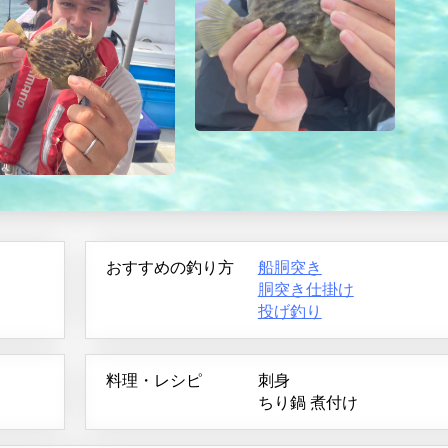
おすすめの釣り方
船胴突き
胴突き仕掛け
投げ釣り
料理・レシピ
刺身
ちり鍋
煮付け