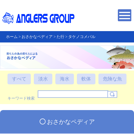
ホーム
>
おさかなペディア
>
た行
>
タケノコメバル
すべて
淡水
海水
軟体
危険な魚
キーワード検索
◯
おさかなペディア