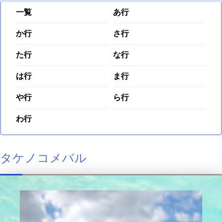
一覧
あ行
か行
さ行
た行
な行
は行
ま行
や行
ら行
わ行
タケノコメバル