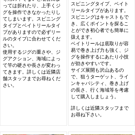
スピニングタイプ、ベイト
っては折れたり、上手くジ
リールタイプがあります。
グを操作できなかったりし
スピニングはキャストもで
てしまいます。スピニング
き、広くポイントを探るこ
タイプとベイトリールタイ
とができ初心者でも簡単に
プがありますので必ずリー
扱えます。
ルのタイプに合わせてくだ
ベイトリールは底取りが容
さい。
易で巻き上げ力も強く、ジ
使用するジグの重さや、ジ
グを操作するにあたり小技
グアクション、海域によっ
が効きやすいです。
て竿の硬さや長さが変わっ
サイズ展開も沢山あるの
てきます。詳しくは近隣店
で、狙うターゲット、ライ
舗スタッフまでお尋ねくだ
ンキャパシティ、巻き上げ
さい。
の長さ、行く海域等を考慮
して購入しましょう。
詳しくは近隣スタッフまで
お尋ね下さい。