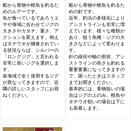
船から青物や根魚を釣るた
船から青物や根魚を釣るた
めのルアーです。
めの針です。
魚が食べているであろうエ
近年、釣法の多様化により
サや海域に合わせてジグの
アシストラインも非常に増
大きさやカタチ、重さ、ア
えています。様々な種類が
クションを変えます。例え
あり、狙う魚種・ジグの大
ばタチウオが捕食されてい
きさなどによって変わりま
る状況ならば、シルバーの
す。
「ロングジグ」と言われる
針の線径や軸の形状、アシ
非常に長いジグを選択しま
ストラインの長さも釣れる
す。
重要要素になってきますの
各海域で全く使用するジグ
で、困ったときはスタッフ
が異なってきますので、近
までお聞きください。
隣の詳しいスタッフにお尋
基本的には、青物狙いの場
ねください。
合はジグの上のみ。根魚や
タチウオ狙いの場合は下に
も装着します。