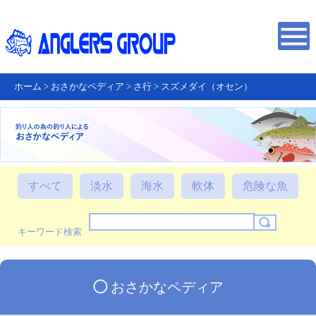
ホーム
>
おさかなペディア
>
さ行
>
スズメダイ（オセン）
すべて
淡水
海水
軟体
危険な魚
キーワード検索
◯
おさかなペディア