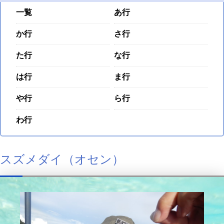
一覧
あ行
か行
さ行
た行
な行
は行
ま行
や行
ら行
わ行
スズメダイ（オセン）