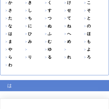
か
き
く
け
こ
さ
し
す
せ
そ
た
ち
つ
て
と
な
に
ぬ
ね
の
は
ひ
ふ
へ
ほ
ま
み
む
め
も
や
ゆ
よ
ら
り
る
れ
ろ
わ
は