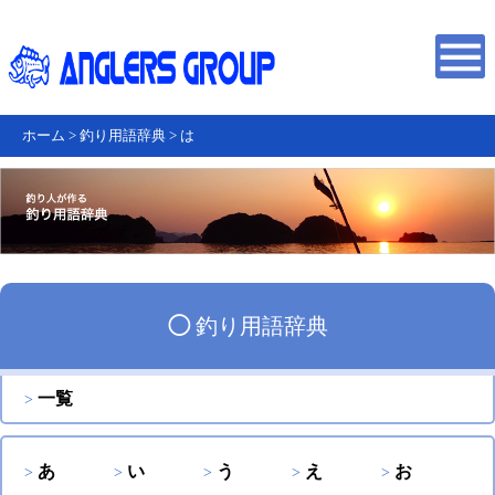
ホーム
>
釣り用語辞典
>
は
◯
釣り用語辞典
一覧
あ
い
う
え
お