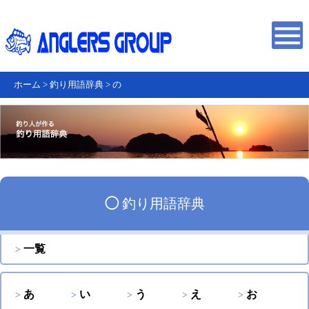
ホーム
>
釣り用語辞典
>
の
◯
釣り用語辞典
一覧
あ
い
う
え
お