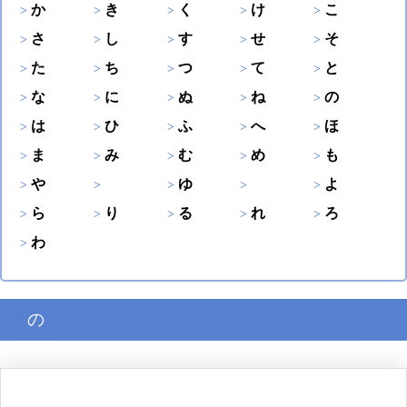
か
き
く
け
こ
さ
し
す
せ
そ
た
ち
つ
て
と
な
に
ぬ
ね
の
は
ひ
ふ
へ
ほ
ま
み
む
め
も
や
ゆ
よ
ら
り
る
れ
ろ
わ
の