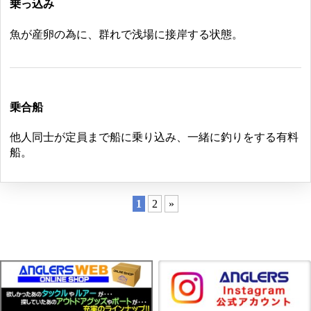
乗っ込み
魚が産卵の為に、群れで浅場に接岸する状態。
乗合船
他人同士が定員まで船に乗り込み、一緒に釣りをする有料
船。
1
2
»