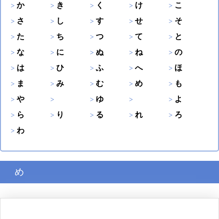
か
き
く
け
こ
さ
し
す
せ
そ
た
ち
つ
て
と
な
に
ぬ
ね
の
は
ひ
ふ
へ
ほ
ま
み
む
め
も
や
ゆ
よ
ら
り
る
れ
ろ
わ
め