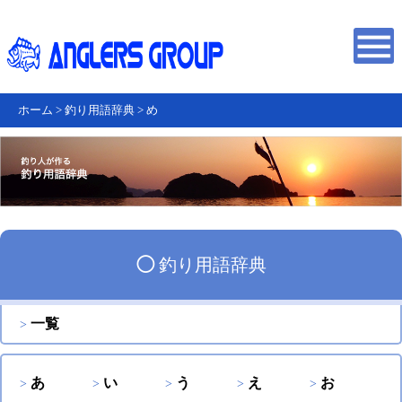
ホーム
>
釣り用語辞典
>
め
◯
釣り用語辞典
一覧
あ
い
う
え
お