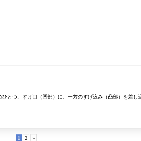
のひとつ。すげ口（凹部）に、一方のすげ込み（凸部）を差し
1
2
»