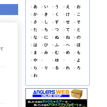
あ
い
う
え
お
か
き
く
け
こ
さ
し
す
せ
そ
た
ち
つ
て
と
な
に
ぬ
ね
の
は
ひ
ふ
へ
ほ
て
ま
み
む
め
も
や
ゆ
よ
ら
り
る
れ
ろ
わ