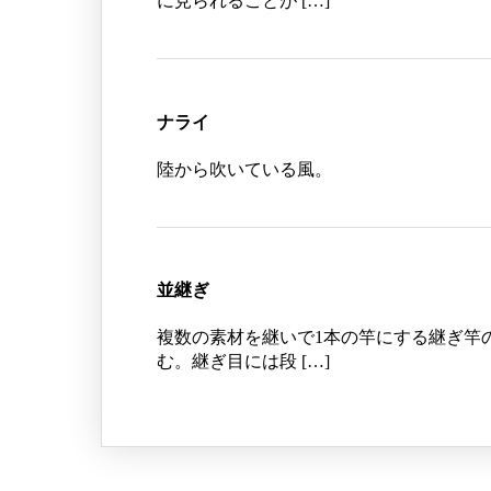
に見られることが […]
ナライ
陸から吹いている風。
並継ぎ
複数の素材を継いで1本の竿にする継ぎ竿
む。継ぎ目には段 […]