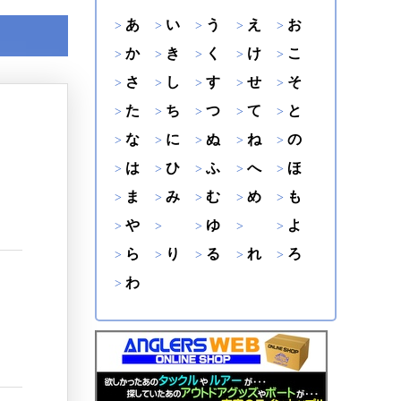
あ
い
う
え
お
か
き
く
け
こ
さ
し
す
せ
そ
た
ち
つ
て
と
な
に
ぬ
ね
の
は
ひ
ふ
へ
ほ
ま
み
む
め
も
や
ゆ
よ
ら
り
る
れ
ろ
わ