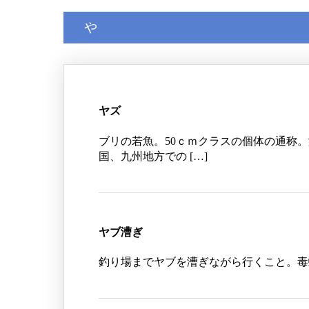
や
ヤズ
ブリの若魚。50ｃｍクラスの個体の通称
国、九州地方での […]
ヤブ漕ぎ
釣り場までヤブを漕ぎながら行くこと。毒