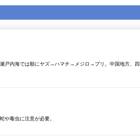
。瀬戸内海では順にヤズ→ハマチ→メジロ→ブリ。中国地方、四
蛇や毒虫に注意が必要。