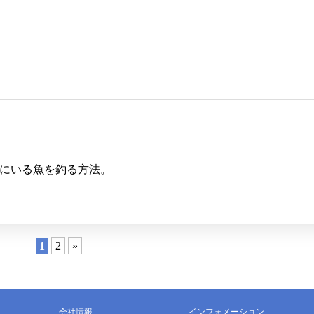
にいる魚を釣る方法。
1
2
»
会社情報
インフォメーション