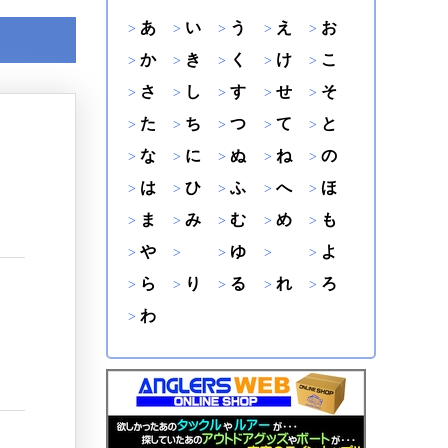
あ
い
う
え
お
か
き
く
け
こ
さ
し
す
せ
そ
た
ち
つ
て
と
な
に
ぬ
ね
の
は
ひ
ふ
へ
ほ
ま
み
む
め
も
や
ゆ
よ
ら
り
る
れ
ろ
わ