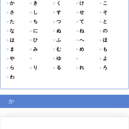
か
き
く
け
こ
さ
し
す
せ
そ
た
ち
つ
て
と
な
に
ぬ
ね
の
は
ひ
ふ
へ
ほ
ま
み
む
め
も
や
ゆ
よ
ら
り
る
れ
ろ
わ
か