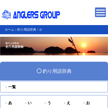
ホーム
>
釣り用語辞典
>
か
◯
釣り用語辞典
一覧
あ
い
う
え
お