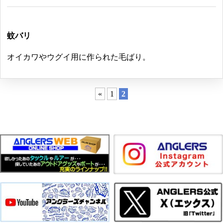
蚊バリ
オイカワやウグイ用に作られた毛ばり。
«
1
2