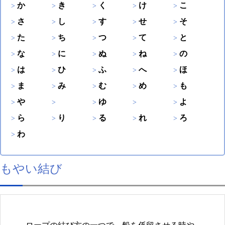
か
き
く
け
こ
さ
し
す
せ
そ
た
ち
つ
て
と
な
に
ぬ
ね
の
は
ひ
ふ
へ
ほ
ま
み
む
め
も
や
ゆ
よ
ら
り
る
れ
ろ
わ
もやい結び