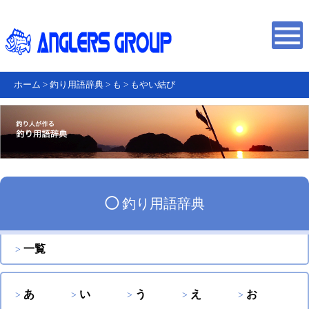
ホーム
>
釣り用語辞典
>
も
>
もやい結び
◯
釣り用語辞典
一覧
あ
い
う
え
お