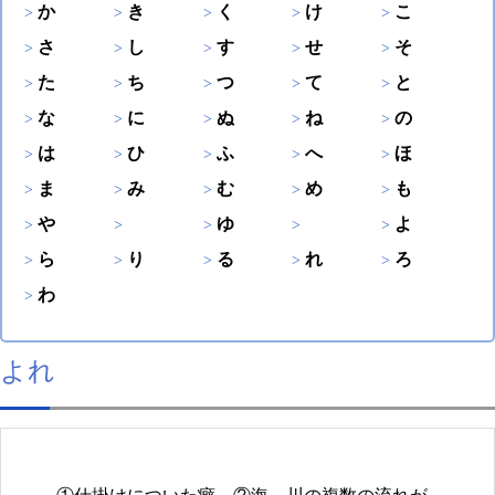
か
き
く
け
こ
さ
し
す
せ
そ
た
ち
つ
て
と
な
に
ぬ
ね
の
は
ひ
ふ
へ
ほ
ま
み
む
め
も
や
ゆ
よ
ら
り
る
れ
ろ
わ
よれ