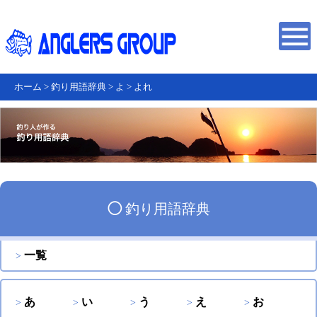
ホーム
>
釣り用語辞典
>
よ
>
よれ
◯
釣り用語辞典
一覧
あ
い
う
え
お