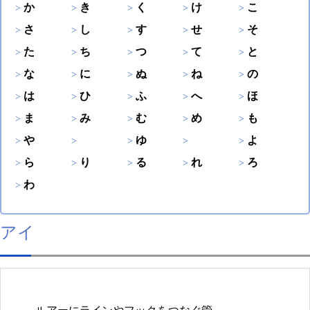
か
き
く
け
こ
さ
し
す
せ
そ
た
ち
つ
て
と
な
に
ぬ
ね
の
は
ひ
ふ
へ
ほ
ま
み
む
め
も
や
ゆ
よ
ら
り
る
れ
ろ
わ
アイ