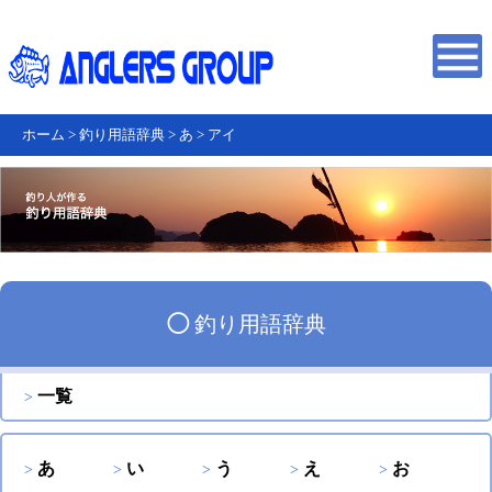
ホーム
>
釣り用語辞典
>
あ
>
アイ
◯
釣り用語辞典
一覧
あ
い
う
え
お