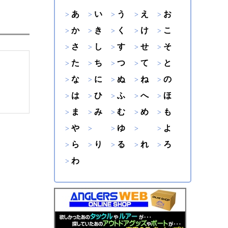
あ
い
う
え
お
か
き
く
け
こ
さ
し
す
せ
そ
た
ち
つ
て
と
な
に
ぬ
ね
の
は
ひ
ふ
へ
ほ
ま
み
む
め
も
や
ゆ
よ
ら
り
る
れ
ろ
わ