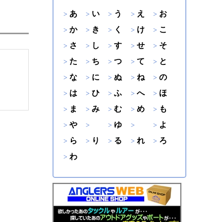
あ
い
う
え
お
か
き
く
け
こ
さ
し
す
せ
そ
た
ち
つ
て
と
な
に
ぬ
ね
の
は
ひ
ふ
へ
ほ
ま
み
む
め
も
や
ゆ
よ
ら
り
る
れ
ろ
わ