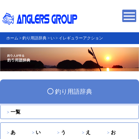
ホーム
>
釣り用語辞典
>
い
>
イレギュラーアクション
◯
釣り用語辞典
一覧
あ
い
う
え
お