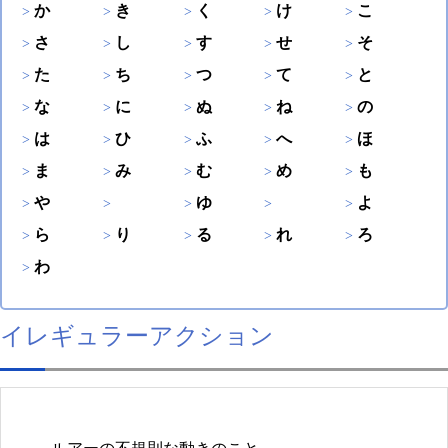
か
き
く
け
こ
さ
し
す
せ
そ
た
ち
つ
て
と
な
に
ぬ
ね
の
は
ひ
ふ
へ
ほ
ま
み
む
め
も
や
ゆ
よ
ら
り
る
れ
ろ
わ
イレギュラーアクション