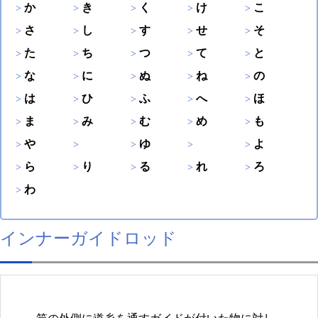
か
き
く
け
こ
さ
し
す
せ
そ
た
ち
つ
て
と
な
に
ぬ
ね
の
は
ひ
ふ
へ
ほ
ま
み
む
め
も
や
ゆ
よ
ら
り
る
れ
ろ
わ
インナーガイドロッド