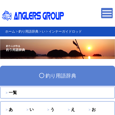
ホーム
>
釣り用語辞典
>
い
>
インナーガイドロッド
◯
釣り用語辞典
一覧
あ
い
う
え
お