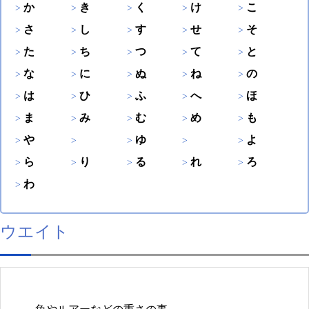
か
き
く
け
こ
さ
し
す
せ
そ
た
ち
つ
て
と
な
に
ぬ
ね
の
は
ひ
ふ
へ
ほ
ま
み
む
め
も
や
ゆ
よ
ら
り
る
れ
ろ
わ
ウエイト