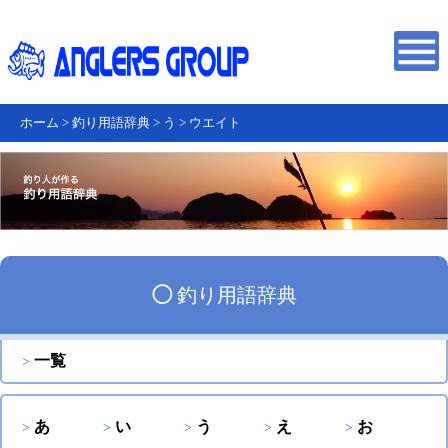
ホーム
>
釣り用語辞典
>
う
>
ウエイト
◯
釣り用語辞典
一覧
あ
い
う
え
お