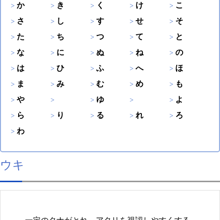
か
き
く
け
こ
さ
し
す
せ
そ
た
ち
つ
て
と
な
に
ぬ
ね
の
は
ひ
ふ
へ
ほ
ま
み
む
め
も
や
ゆ
よ
ら
り
る
れ
ろ
わ
ウキ