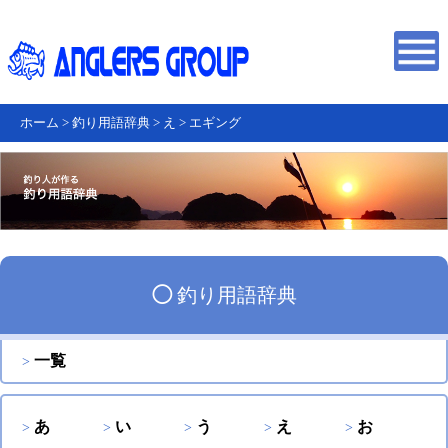
ホーム
>
釣り用語辞典
>
え
>
エギング
◯
釣り用語辞典
一覧
あ
い
う
え
お