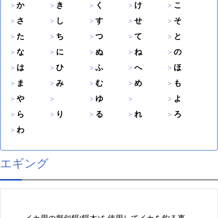
か
き
く
け
こ
さ
し
す
せ
そ
た
ち
つ
て
と
な
に
ぬ
ね
の
は
ひ
ふ
へ
ほ
ま
み
む
め
も
や
ゆ
よ
ら
り
る
れ
ろ
わ
エギング