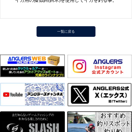
イカ用の擬似餌(餌木)を使用してイカを釣る事。
一覧に戻る