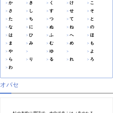
か
き
く
け
こ
さ
し
す
せ
そ
た
ち
つ
て
と
な
に
ぬ
ね
の
は
ひ
ふ
へ
ほ
ま
み
む
め
も
や
ゆ
よ
ら
り
る
れ
ろ
わ
オバセ