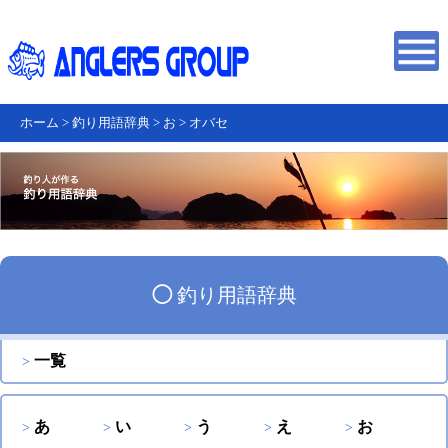
ホーム
>
釣り用語辞典
>
お
>
オバセ
◯
釣り用語辞典
一覧
あ
い
う
え
お