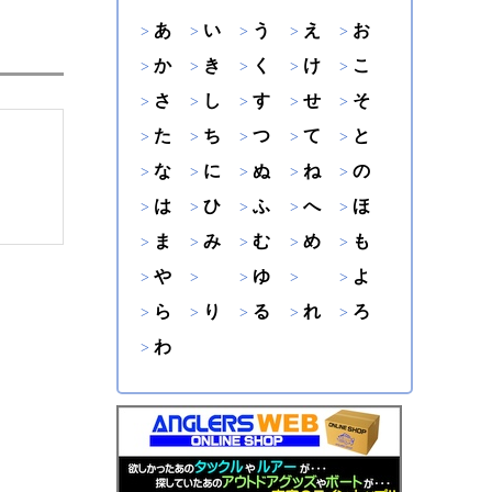
あ
い
う
え
お
か
き
く
け
こ
さ
し
す
せ
そ
た
ち
つ
て
と
な
に
ぬ
ね
の
は
ひ
ふ
へ
ほ
ま
み
む
め
も
や
ゆ
よ
ら
り
る
れ
ろ
わ