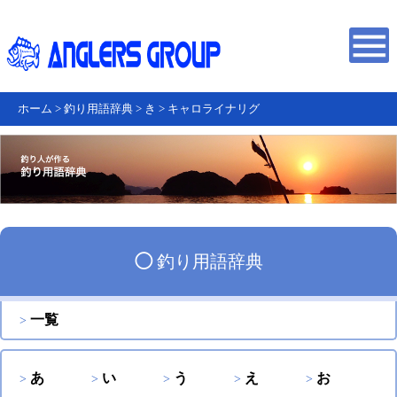
ホーム
>
釣り用語辞典
>
き
>
キャロライナリグ
◯
釣り用語辞典
一覧
あ
い
う
え
お