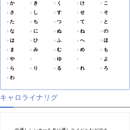
か
き
く
け
こ
さ
し
す
せ
そ
た
ち
つ
て
と
な
に
ぬ
ね
の
は
ひ
ふ
へ
ほ
ま
み
む
め
も
や
ゆ
よ
ら
り
る
れ
ろ
わ
キャロライナリグ