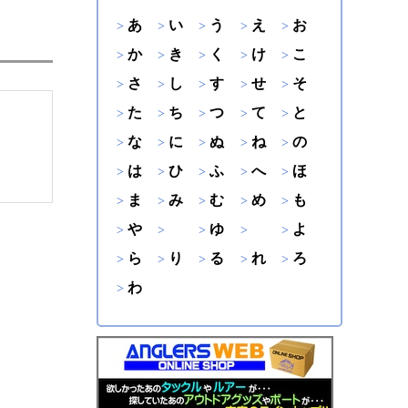
あ
い
う
え
お
か
き
く
け
こ
さ
し
す
せ
そ
た
ち
つ
て
と
な
に
ぬ
ね
の
は
ひ
ふ
へ
ほ
ま
み
む
め
も
や
ゆ
よ
ら
り
る
れ
ろ
わ