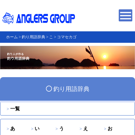
ホーム
>
釣り用語辞典
>
こ
>
コマセカゴ
◯
釣り用語辞典
一覧
あ
い
う
え
お