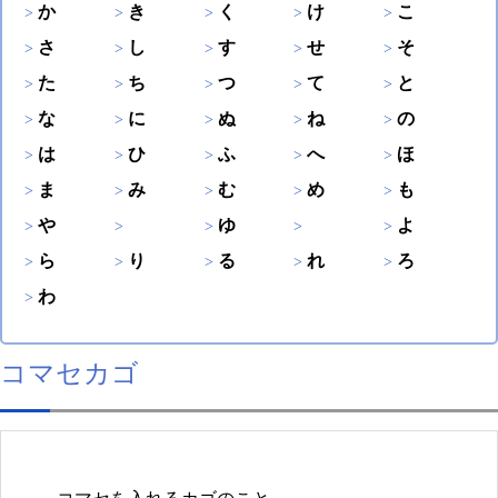
か
き
く
け
こ
さ
し
す
せ
そ
た
ち
つ
て
と
な
に
ぬ
ね
の
は
ひ
ふ
へ
ほ
ま
み
む
め
も
や
ゆ
よ
ら
り
る
れ
ろ
わ
コマセカゴ