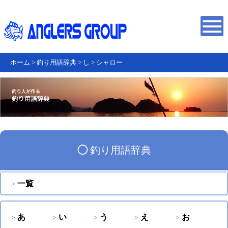
ホーム
>
釣り用語辞典
>
し
>
シャロー
◯
釣り用語辞典
一覧
あ
い
う
え
お