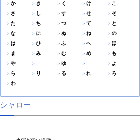
か
き
く
け
こ
さ
し
す
せ
そ
た
ち
つ
て
と
な
に
ぬ
ね
の
は
ひ
ふ
へ
ほ
ま
み
む
め
も
や
ゆ
よ
ら
り
る
れ
ろ
わ
シャロー