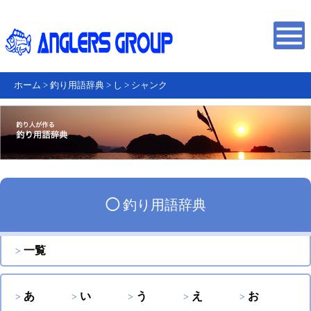
ホーム
>
釣り用語辞典
>
し
>
シャンク
◯
釣り用語辞典
一覧
あ
い
う
え
お