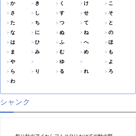
か
き
く
け
こ
さ
し
す
せ
そ
た
ち
つ
て
と
な
に
ぬ
ね
の
は
ひ
ふ
へ
ほ
ま
み
む
め
も
や
ゆ
よ
ら
り
る
れ
ろ
わ
シャンク