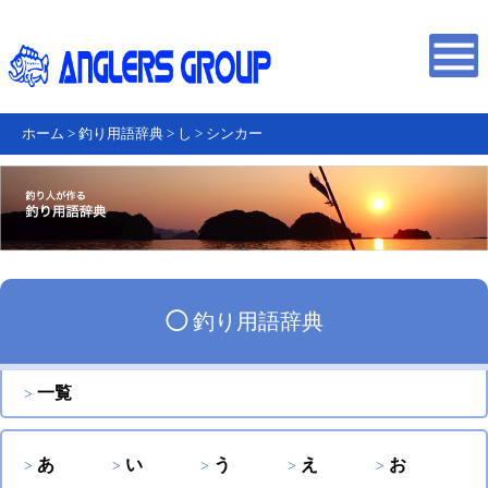
ホーム
>
釣り用語辞典
>
し
>
シンカー
◯
釣り用語辞典
一覧
あ
い
う
え
お