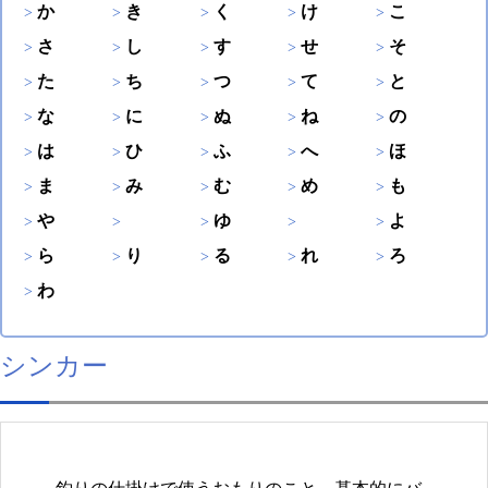
か
き
く
け
こ
さ
し
す
せ
そ
た
ち
つ
て
と
な
に
ぬ
ね
の
は
ひ
ふ
へ
ほ
ま
み
む
め
も
や
ゆ
よ
ら
り
る
れ
ろ
わ
シンカー