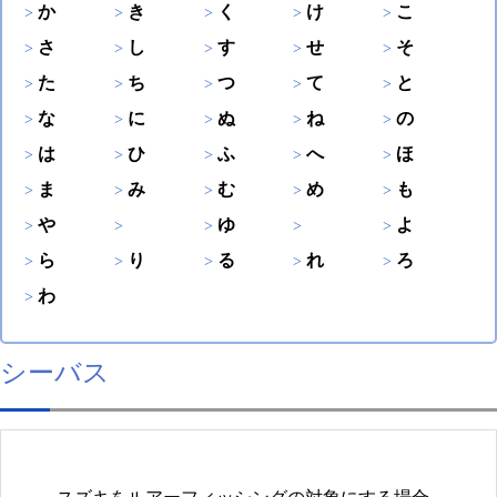
か
き
く
け
こ
さ
し
す
せ
そ
た
ち
つ
て
と
な
に
ぬ
ね
の
は
ひ
ふ
へ
ほ
ま
み
む
め
も
や
ゆ
よ
ら
り
る
れ
ろ
わ
シーバス