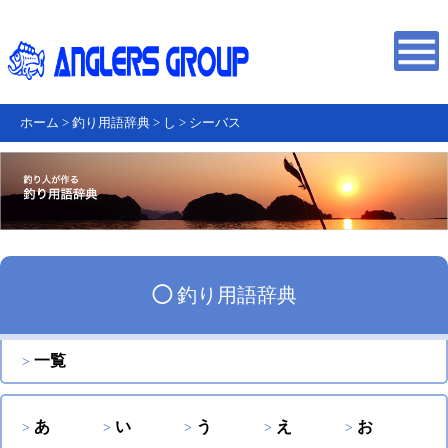
ホーム
>
釣り用語辞典
>
し
>
シーバス
◯
釣り用語辞典
一覧
あ
い
う
え
お