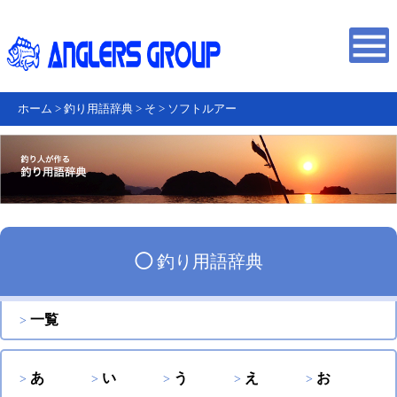
ホーム
>
釣り用語辞典
>
そ
>
ソフトルアー
◯
釣り用語辞典
一覧
あ
い
う
え
お