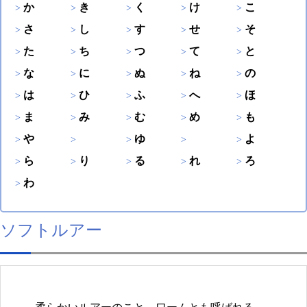
か
き
く
け
こ
さ
し
す
せ
そ
た
ち
つ
て
と
な
に
ぬ
ね
の
は
ひ
ふ
へ
ほ
ま
み
む
め
も
や
ゆ
よ
ら
り
る
れ
ろ
わ
ソフトルアー