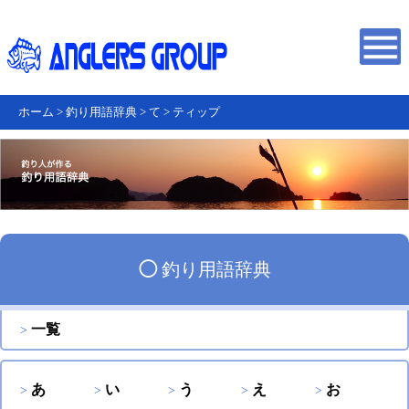
ホーム
>
釣り用語辞典
>
て
>
ティップ
◯
釣り用語辞典
一覧
あ
い
う
え
お