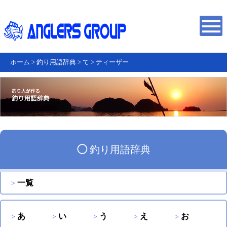
ホーム
>
釣り用語辞典
>
て
>
ティーザー
◯
釣り用語辞典
一覧
あ
い
う
え
お