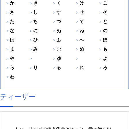
か
き
く
け
こ
さ
し
す
せ
そ
た
ち
つ
て
と
な
に
ぬ
ね
の
は
ひ
ふ
へ
ほ
ま
み
む
め
も
や
ゆ
よ
ら
り
る
れ
ろ
わ
ティーザー