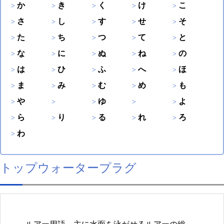
か
き
く
け
こ
さ
し
す
せ
そ
た
ち
つ
て
と
な
に
ぬ
ね
の
は
ひ
ふ
へ
ほ
ま
み
む
め
も
や
ゆ
よ
ら
り
る
れ
ろ
わ
トップウォータープラグ