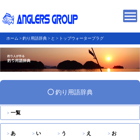
ホーム
>
釣り用語辞典
>
と
>
トップウォータープラグ
◯
釣り用語辞典
一覧
あ
い
う
え
お