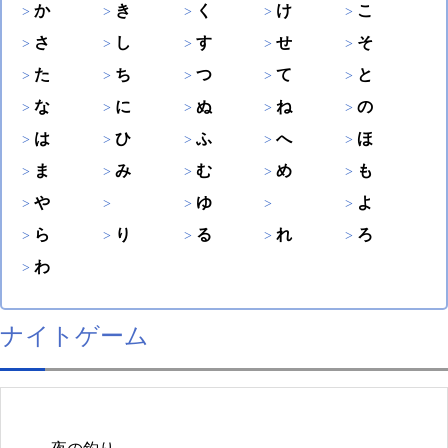
か
き
く
け
こ
さ
し
す
せ
そ
た
ち
つ
て
と
な
に
ぬ
ね
の
は
ひ
ふ
へ
ほ
ま
み
む
め
も
や
ゆ
よ
ら
り
る
れ
ろ
わ
ナイトゲーム