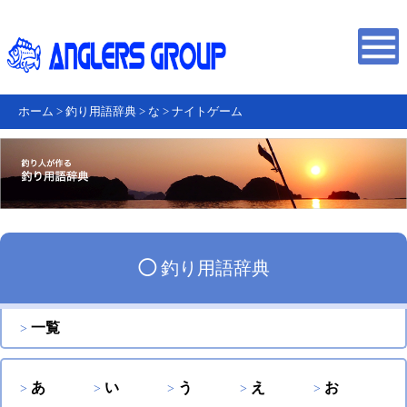
ホーム
>
釣り用語辞典
>
な
>
ナイトゲーム
◯
釣り用語辞典
一覧
あ
い
う
え
お