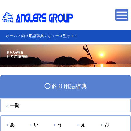
ホーム
>
釣り用語辞典
>
な
>
ナス型オモリ
◯
釣り用語辞典
一覧
あ
い
う
え
お