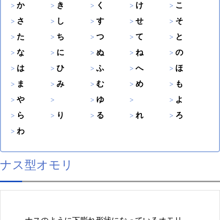
か
き
く
け
こ
さ
し
す
せ
そ
た
ち
つ
て
と
な
に
ぬ
ね
の
は
ひ
ふ
へ
ほ
ま
み
む
め
も
や
ゆ
よ
ら
り
る
れ
ろ
わ
ナス型オモリ