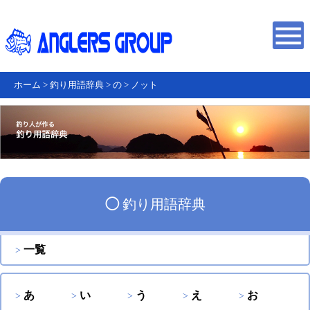
ホーム
>
釣り用語辞典
>
の
>
ノット
◯
釣り用語辞典
一覧
あ
い
う
え
お