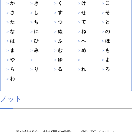
か
き
く
け
こ
さ
し
す
せ
そ
た
ち
つ
て
と
な
に
ぬ
ね
の
は
ひ
ふ
へ
ほ
ま
み
む
め
も
や
ゆ
よ
ら
り
る
れ
ろ
わ
ノット