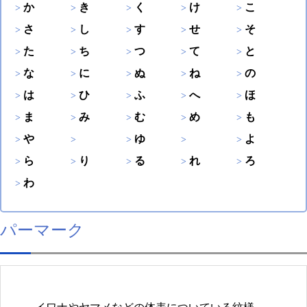
か
き
く
け
こ
さ
し
す
せ
そ
た
ち
つ
て
と
な
に
ぬ
ね
の
は
ひ
ふ
へ
ほ
ま
み
む
め
も
や
ゆ
よ
ら
り
る
れ
ろ
わ
パーマーク