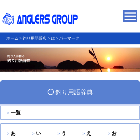
ホーム
>
釣り用語辞典
>
は
>
パーマーク
◯
釣り用語辞典
一覧
あ
い
う
え
お