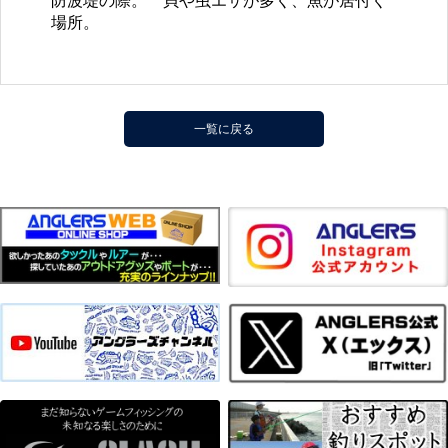
防波堤の際。 貝や虫エサが多く、魚が居付く
場所。
一覧に戻る