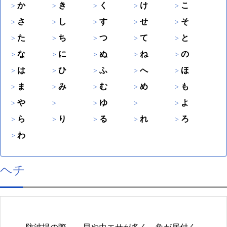
か
き
く
け
こ
さ
し
す
せ
そ
た
ち
つ
て
と
な
に
ぬ
ね
の
は
ひ
ふ
へ
ほ
ま
み
む
め
も
や
ゆ
よ
ら
り
る
れ
ろ
わ
ヘチ