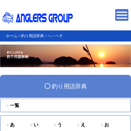
ホーム
>
釣り用語辞典
>
へ
>
ヘチ
◯
釣り用語辞典
一覧
あ
い
う
え
お