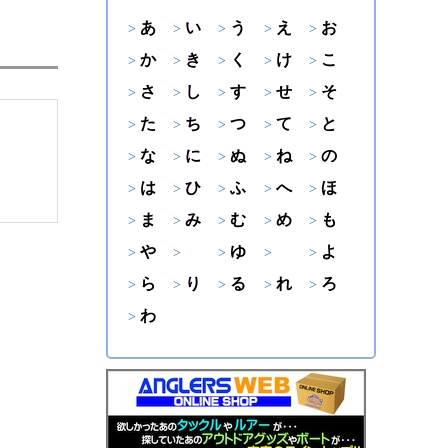
あ
い
う
え
お
か
き
く
け
こ
さ
し
す
せ
そ
た
ち
つ
て
と
な
に
ぬ
ね
の
は
ひ
ふ
へ
ほ
ま
み
む
め
も
や
ゆ
よ
ら
り
る
れ
ろ
わ