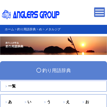
ホーム
>
釣り用語辞典
>
め
>
メタルジグ
◯
釣り用語辞典
一覧
あ
い
う
え
お